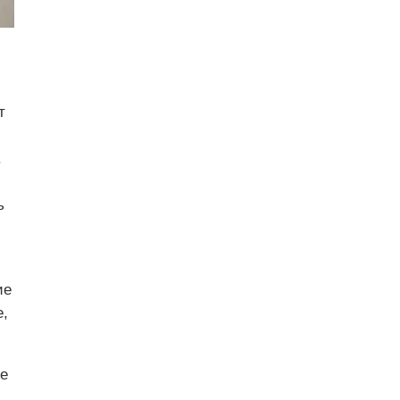
т
.
ь
.
ие
е,
ее