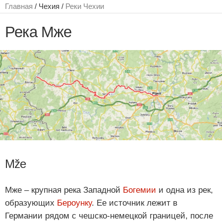
Главная
/ Чехия /
Реки Чехии
Река Мже
Mže
Мже ‒ крупная река Западной
Богемии
и одна из рек,
образующих
Бероунку
. Ее источник лежит в
Германии рядом с чешско-немецкой границей, после