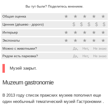
Вы тут были? Поделитесь мнением.
★
★
★
★
★
Общая оценка
$
$
$
$
$
Ценник (дёшево - дорого)
★
★
★
★
★
Интерьер
★
★
★
★
★
Экспонаты
Можно с животными?
Да
,
Нет
,
Не знаю
Рядом есть парковка?
Да
,
Нет
,
Не знаю
Музей закрыт.
Muzeum gastronomie
В 2013 году список пражских музеев пополнил еще
один необычный тематический музей Гастрономии .