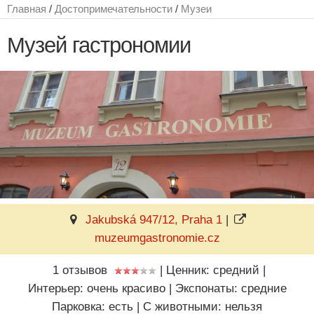
Главная
/
Достопримечательности
/
Музеи
Музей гастрономии
Jakubská 947/12, Praha 1
|
muzeumgastronomie.cz
1 отзывов
|
Ценник: средний
|
Интерьер: очень красиво
|
Экспонаты: средние
Парковка: есть
|
C животными: нельзя