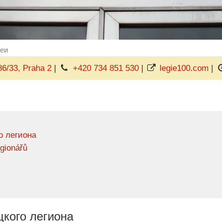
еи
6/33, Praha 2
|
+420 734 851 530
|
legie100.com
|
о легиона
gionářů
кого легиона