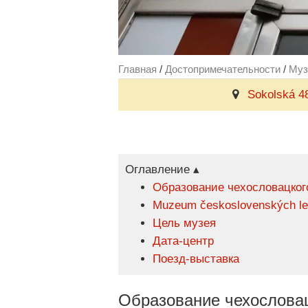
Главная
/
Достопримечательности
/
Муз
Sokolská 48
Оглавление ▴
Образование чехословацког
Muzeum československých le
Цель музея
Дата-центр
Поезд-выставка
Образование чехословац