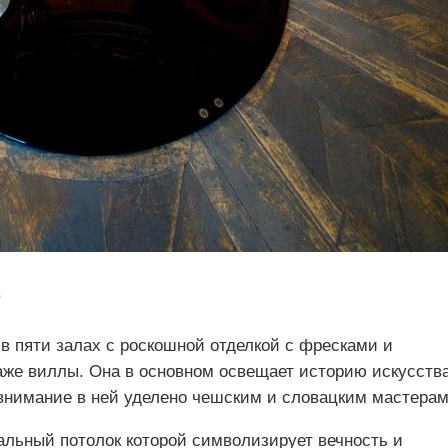
е
в пяти залах с роскошной отделкой с фресками и
аже виллы. Она в основном освещает историю искусств
 внимание в ней уделено чешским и словацким мастерам
альный потолок которой символизирует вечность и