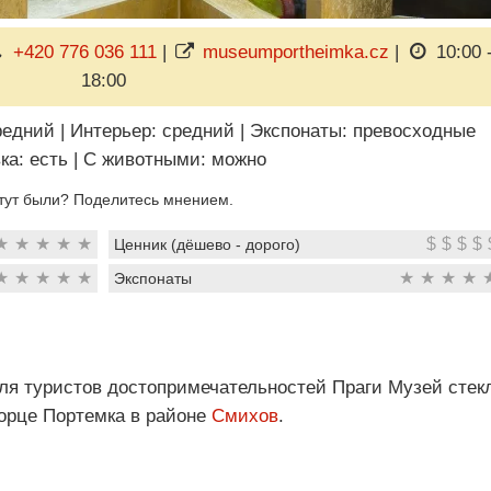
+420 776 036 111
|
museumportheimka.cz
|
10:00 
18:00
редний
|
Интерьер: средний
|
Экспонаты: превосходные
ка: есть
|
C животными: можно
тут были? Поделитесь мнением.
★
★
★
★
★
$
$
$
$
Ценник (дёшево - дорого)
★
★
★
★
★
★
★
★
★
Экспонаты
ля туристов достопримечательностей Праги Музей стек
орце Портемка в районе
Смихов
.