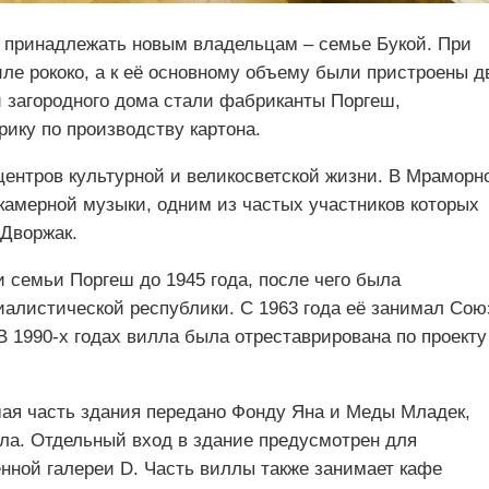
а принадлежать новым владельцам ‒ семье Букой. При
иле рококо, а к её основному объему были пристроены д
и загородного дома стали фабриканты Поргеш,
ику по производству картона.
центров культурной и великосветской жизни. В Мраморн
камерной музыки, одним из частых участников которых
Дворжак.
 семьи Поргеш до 1945 года, после чего была
алистической республики. С 1963 года её занимал Сою
 1990-х годах вилла была отреставрирована по проекту
ая часть здания передано Фонду Яна и Меды Младек,
кла. Отдельный вход в здание предусмотрен для
нной галереи D. Часть виллы также занимает кафе