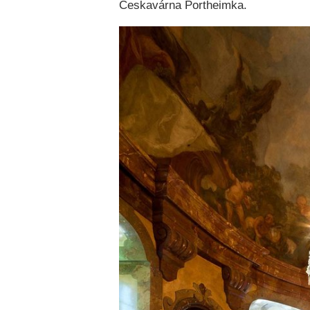
Českavárna Portheimka.