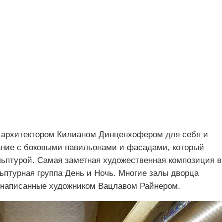
у архитектором Килианом Динценхофером для себя и
ание с боковыми павильонами и фасадами, который
льптурой. Самая заметная художественная композиция в
ьптурная группа День и Ночь. Многие залы дворца
 написанные художником Вацлавом Райнером.