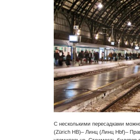
С несколькими пересадками можно 
(Zürich HB)– Линц (Линц Hbf)– Праг