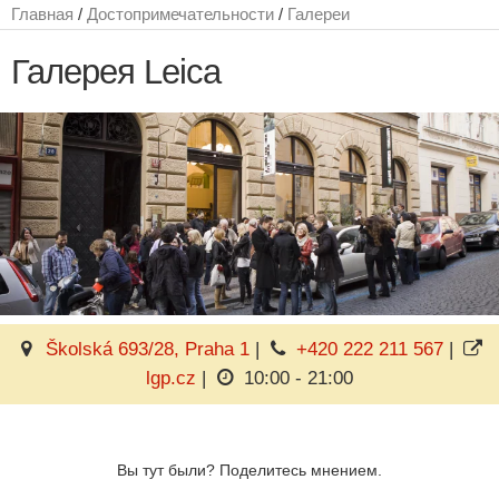
Главная
/
Достопримечательности
/
Галереи
Галерея Leica
Školská 693/28, Praha 1
|
+420 222 211 567
|
lgp.cz
|
10:00 - 21:00
Вы тут были? Поделитесь мнением.