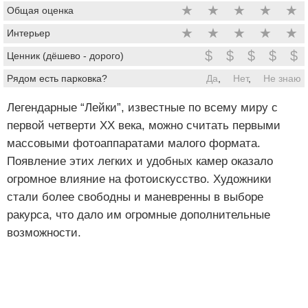
★
★
★
★
★
Общая оценка
★
★
★
★
★
Интерьер
$
$
$
$
$
Ценник (дёшево - дорого)
Рядом есть парковка?
Да
,
Нет
,
Не знаю
Легендарные “Лейки”, известные по всему миру с
первой четверти ХХ века, можно считать первыми
массовыми фотоаппаратами малого формата.
Появление этих легких и удобных камер оказало
огромное влияние на фотоискусство. Художники
стали более свободны и маневренны в выборе
ракурса, что дало им огромные дополнительные
возможности.