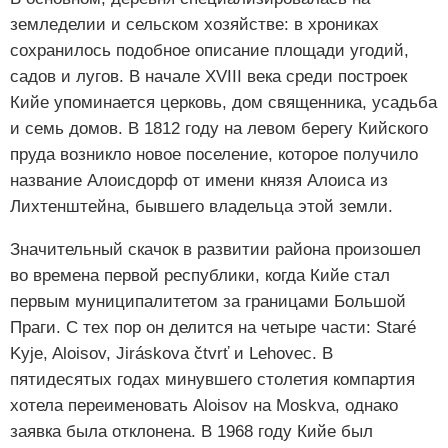
земледелии и сельском хозяйстве: в хрониках
сохранилось подобное описание площади угодий,
садов и лугов. В начале XVIII века среди построек
Кийе упоминается церковь, дом священника, усадьба
и семь домов. В 1812 году на левом берегу Кийского
пруда возникло новое поселение, которое получило
название Алоисдорф от имени князя Алоиса из
Лихтенштейна, бывшего владельца этой земли.
Значительный скачок в развитии района произошел
во времена первой республики, когда Кийе стал
первым муниципалитетом за границами Большой
Праги. С тех пор он делится на четыре части: Staré
Kyje, Aloisov, Jiráskova čtvrť и Lehovec. В
пятидесятых годах минувшего столетия компартия
хотела переименовать Aloisov на Moskva, однако
заявка была отклонена. В 1968 году Кийе был