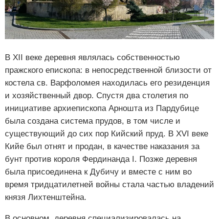
В XII веке деревня являлась собственностью
пражского епископа: в непосредственной близости от
костела св. Варфоломея находилась его резиденция
и хозяйственный двор. Спустя два столетия по
инициативе архиепископа Арношта из Пардубице
была создана система прудов, в том числе и
существующий до сих пор Кийский пруд. В XVI веке
Кийе был отнят и продан, в качестве наказания за
бунт против короля Фердинанда I. Позже деревня
была присоединена к Дубичу и вместе с ним во
время тридцатилетней войны стала частью владений
князя Лихтенштейна.
В основном, деревня специализировалась на