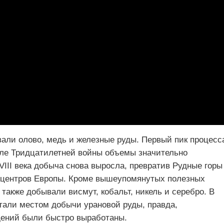
вали олово, медь и железные руды. Первый пик процесс
сле Тридцатилетней войны объемы значительно
VIII века добыча снова выросла, превратив Рудные горы
центров Европы. Кроме вышеупомянутых полезных
 также добывали висмут, кобальт, никель и серебро. В
тали местом добычи урановой руды, правда,
ений были быстро выработаны.