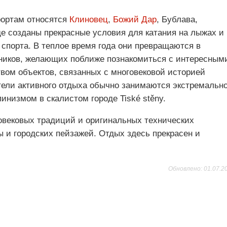
рортам относятся
Клиновец
,
Божий Дар
, Бублава,
де созданы прекрасные условия для катания на лыжах и
спорта. В теплое время года они превращаются в
ников, желающих поближе познакомиться с интересным
вом объектов, связанных с многовековой историей
ели активного отдыха обычно занимаются экстремальн
пинизмом в скалистом городе Tiské stěny.
говековых традиций и оригинальных технических
 и городских пейзажей. Отдых здесь прекрасен и
Обновлено: 01.07.2