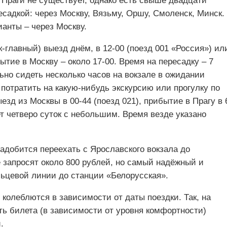
 Праги не существует, однако есть свыше двадцати
садкой: через Москву, Вязьму, Оршу, Смоленск, Минск.
анты – через Москву.
к-главный) выезд днём, в 12-00 (поезд 001 «Россия») ил
бытие в Москву – около 17-00. Время на пересадку – 7
льно сидеть несколько часов на вокзале в ожидании
 потратить на какую-нибудь экскурсию или прогулку по
езд из Москвы в 00-44 (поезд 021), прибытие в Прагу в 
т четверо суток с небольшим. Время везде указано
надобится переехать с Ярославского вокзала до
е запросят около 800 рублей, но самый надёжный и
льцевой линии до станции «Белорусская».
колеблются в зависимости от даты поездки. Так, на
ть билета (в зависимости от уровня комфортности)
й
.