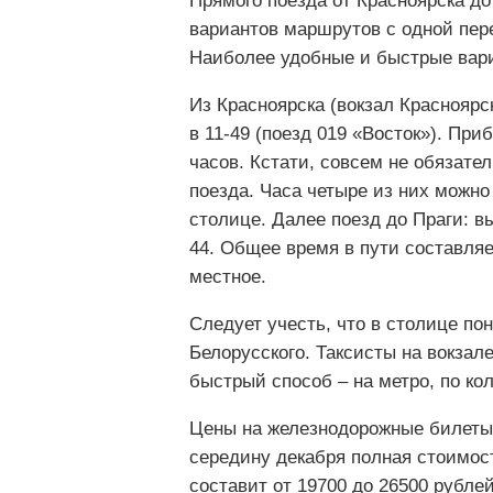
Прямого поезда от Красноярска до
вариантов маршрутов с одной пере
Наиболее удобные и быстрые вари
Из Красноярска (вокзал Красноярс
в 11-49 (поезд 019 «Восток»). При
часов. Кстати, совсем не обязате
поезда. Часа четыре из них можно
столице. Далее поезд до Праги: вы
44. Общее время в пути составляе
местное.
Следует учесть, что в столице по
Белорусского. Таксисты на вокзал
быстрый способ – на метро, по ко
Цены на железнодорожные билеты 
середину декабря полная стоимос
составит от
19700 до 26500 рубле