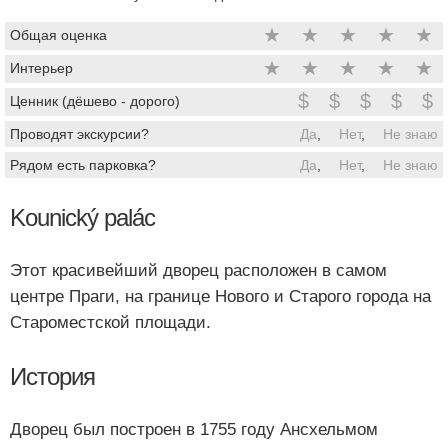
★
★
★
★
★
Общая оценка
★
★
★
★
★
Интерьер
$
$
$
$
$
Ценник (дёшево - дорого)
Проводят экскурсии?
Да
,
Нет
,
Не знаю
Рядом есть парковка?
Да
,
Нет
,
Не знаю
Kounický palác
Этот красивейший дворец расположен в самом
центре Праги, на границе Нового и Старого города на
Староместской площади.
История
Дворец был построен в 1755 году Ансхельмом