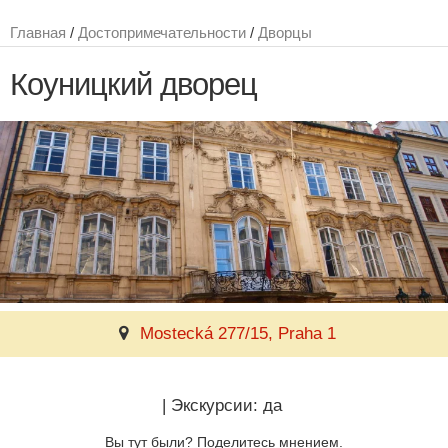
Главная
/
Достопримечательности
/
Дворцы
Коуницкий дворец
Mostecká 277/15, Praha 1
|
Экскурсии: да
Вы тут были? Поделитесь мнением.