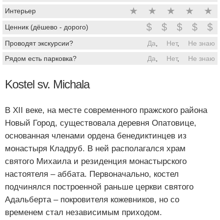
★
★
★
★
★
Интерьер
$
$
$
$
$
Ценник (дёшево - дорого)
Проводят экскурсии?
Да
,
Нет
,
Не знаю
Рядом есть парковка?
Да
,
Нет
,
Не знаю
Kostel sv. Michala
В XII веке, на месте современного пражского района
Новый Город, существовала деревня Опатовице,
основанная членами ордена бенедиктинцев из
монастыря Кладруб. В ней располагался храм
святого Михаила и резиденция монастырского
настоятеля – аббата. Первоначально, костел
подчинялся построенной раньше церкви святого
Адальберта – покровителя кожевников, но со
временем стал независимым приходом.