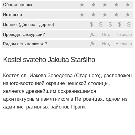
★
★
★
★
★
Общая оценка
★
★
★
★
★
Интерьер
$
$
$
$
$
Ценник (дёшево - дорого)
Проводят экскурсии?
Да
,
Нет
,
Не знаю
Рядом есть парковка?
Да
,
Нет
,
Не знаю
Kostel svatého Jakuba Staršího
Костёл св. Иакова Зеведеева (Старшего), расположен
на юго-восточной окраине чешской столицы,
является древнейшим сохранившимся
архитектурным памятником в Петровицах, одном из
административных районов Праги.