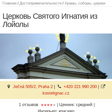
Главная
/
Достопримечательности
/
Храмы, соборы, церкви
Церковь Святого Игнатия из
Лойолы
Ječná 505/2, Praha 2
|
+420 221 990 200
|
kostelignac.cz
1 отзывов
|
Ценник: средний
|
Интерьер: красиво