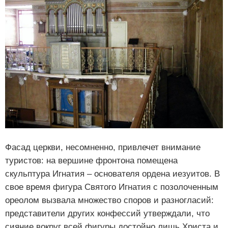
Фасад церкви, несомненно, привлечет внимание
туристов: на вершине фронтона помещена
скульптура Игнатия – основателя ордена иезуитов. В
свое время фигура Святого Игнатия с позолоченным
ореолом вызвала множество споров и разногласий:
представители других конфессий утверждали, что
сияние вокруг всей фигуры достойно лишь Христа и