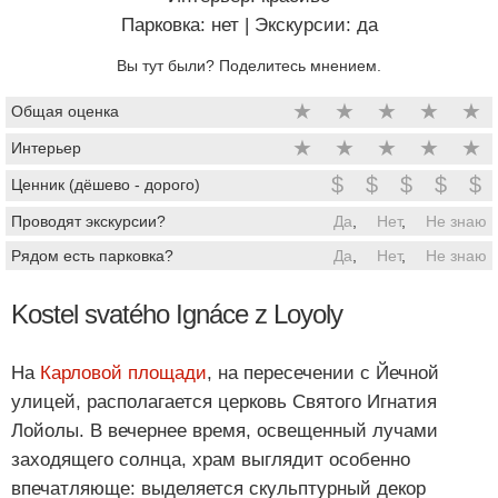
Парковка: нет
|
Экскурсии: да
Вы тут были? Поделитесь мнением.
★
★
★
★
★
Общая оценка
★
★
★
★
★
Интерьер
$
$
$
$
$
Ценник (дёшево - дорого)
Проводят экскурсии?
Да
,
Нет
,
Не знаю
Рядом есть парковка?
Да
,
Нет
,
Не знаю
Kostel svatého Ignáce z Loyoly
На
Карловой площади
, на пересечении с Йечной
улицей, располагается церковь Святого Игнатия
Лойолы. В вечернее время, освещенный лучами
заходящего солнца, храм выглядит особенно
впечатляюще: выделяется скульптурный декор