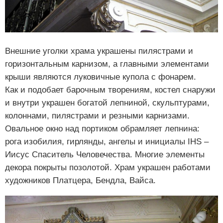
Внешние уголки храма украшены пилястрами и
горизонтальным карнизом, а главными элементами
крыши являются луковичные купола с фонарем.
Как и подобает барочным творениям, костел снаружи
и внутри украшен богатой лепниной, скульптурами,
колоннами, пилястрами и резными карнизами.
Овальное окно над портиком обрамляет лепнина:
рога изобилия, гирлянды, ангелы и инициалы IHS –
Иисус Спаситель Человечества. Многие элементы
декора покрыты позолотой. Храм украшен работами
художников Платцера, Бендла, Вайса.