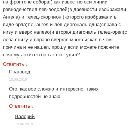
на фронтоне собора;( как известно оси линии
равноденствия лев-водолей(в древности изображали
Ангела) и телец-скорпион (которого изображали в
виде орла)т.е. ангел и лев диагональ одна(справа с
низу и вверх налево)и вторая диагональ телец-орел(с
лева снизу и вправо вверх)я много искал в чем
причина и не нашел, прошу если можете поясните
почему архитектор так поступил?
Ответить
↓
Праговед
18.06.2019
Ого, как все сложно и интересно, таких
подробностей не знаю.
Ответить
↓
Валерий
19.06.2019