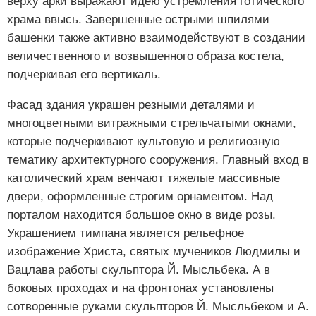
верху арки выражают идею устремления готического
храма ввысь. Завершенные острыми шпилями
башенки также активно взаимодействуют в создании
величественного и возвышенного образа костела,
подчеркивая его вертикаль.
Фасад здания украшен резными деталями и
многоцветными витражными стрельчатыми окнами,
которые подчеркивают культовую и религиозную
тематику архитектурного сооружения. Главный вход в
католический храм венчают тяжелые массивные
двери, оформленные строгим орнаментом. Над
порталом находится большое окно в виде розы.
Украшением тимпана является рельефное
изображение Христа, святых мучеников Людмилы и
Вацлава работы скульптора Й. Мысльбека. А в
боковых проходах и на фронтонах установлены
сотворенные руками скульпторов Й. Мысльбеком и А.