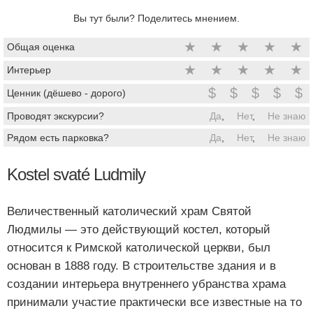
Вы тут были? Поделитесь мнением.
★
★
★
★
★
Общая оценка
★
★
★
★
★
Интерьер
$
$
$
$
$
Ценник (дёшево - дорого)
Проводят экскурсии?
Да
,
Нет
,
Не знаю
Рядом есть парковка?
Да
,
Нет
,
Не знаю
Kostel svaté Ludmily
Величественный католический храм Святой
Людмилы — это действующий костел, который
относится к Римской католической церкви, был
основан в 1888 году. В строительстве здания и в
создании интерьера внутреннего убранства храма
принимали участие практически все известные на то