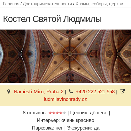
Главная
/
Достопримечательности
/
Храмы, соборы, церкви
Костел Святой Людмилы
Náměstí Míru, Praha 2
|
+420 222 521 558
|
ludmilavinohrady.cz
8 отзывов
|
Ценник: дёшево
|
Интерьер: очень красиво
Парковка: нет
|
Экскурсии: да