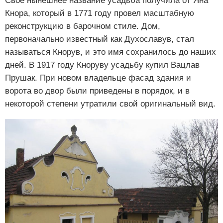
Свое нынешнее название усадьба получила от Яна
Кнора, который в 1771 году провел масштабную
реконструкцию в барочном стиле. Дом,
первоначально известный как Духославув, стал
называться Кнорув, и это имя сохранилось до наших
дней. В 1917 году Кноруву усадьбу купил Вацлав
Прушак. При новом владельце фасад здания и
ворота во двор были приведены в порядок, и в
некоторой степени утратили свой оригинальный вид.