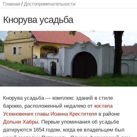
Главная
/
Достопримечательности
Кнорува усадьба
Кнорува усадьба — комплекс зданий в стиле
барокко, расположенный недалеко от
костела
Усекновения главы Иоанна Крестителя
в районе
Дольни Хабры
. Первые упоминания об усадьбе
датируются 1654 годом, когда ее владельцем был