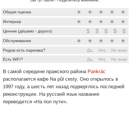
★
★
★
★
★
Общая оценка
★
★
★
★
★
Интерьер
$
$
$
$
$
Ценник (дёшево - дорого)
★
★
★
★
★
Обслуживание
Рядом есть парковка?
Да
,
Нет
,
Не знаю
Есть WiFi?
Да
,
Нет
,
Не знаю
В самой середине пражского района
Pankrác
располагается кафе Na půl cesty. Оно открылось в
1997 году, а шесть лет назад подверглось последней
реконструкции. На русский язык название
переводится «На пол пути».