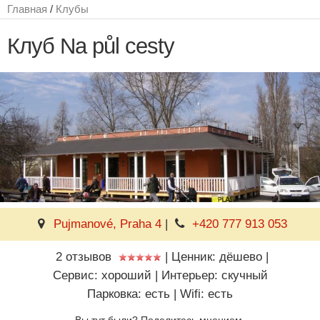
Главная
/
Клубы
Клуб Na půl cesty
Pujmanové, Praha 4
|
+420 777 913 053
2 отзывов
|
Ценник: дёшево
|
Сервис: хороший
|
Интерьер: скучный
Парковка: есть
|
Wifi: есть
Вы тут были? Поделитесь мнением.