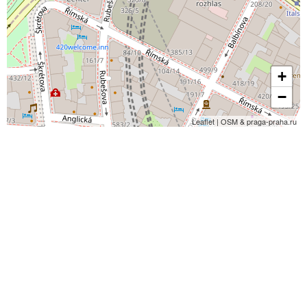
+
−
Leaflet | OSM & praga-praha.ru