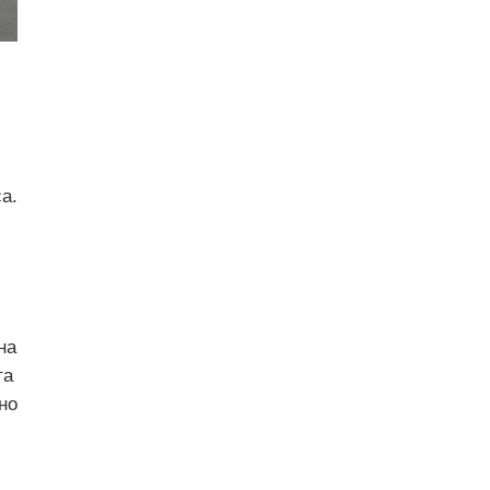
а.
на
та
но