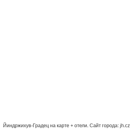
Йиндржихув-Градец на карте + отели. Сайт города: jh.cz