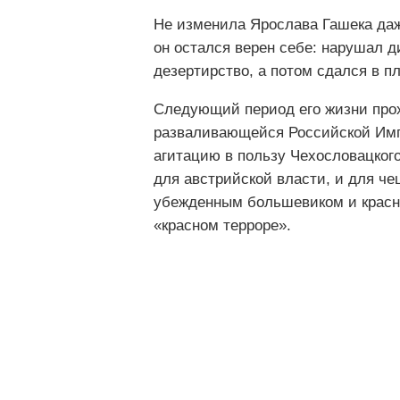
Не изменила Ярослава Гашека даже
он остался верен себе: нарушал 
дезертирство, а потом сдался в п
Следующий период его жизни прох
разваливающейся Российской Имп
агитацию в пользу Чехословацкого
для австрийской власти, и для че
убежденным большевиком и красно
«красном терроре».