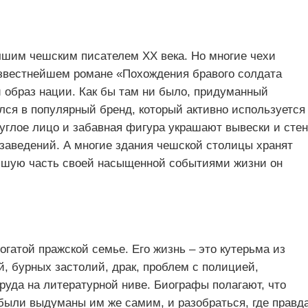
чшим чешским писателем XX века. Но многие чехи
 известнейшем романе «Похождения бравого солдата
 образ нации. Как бы там ни было, придуманный
ся в популярный бренд, который активно используется
руглое лицо и забавная фигура украшают вывески и сте
 заведений. А многие здания чешской столицы хранят
льшую часть своей насыщенной событиями жизни он
огатой пражской семье. Его жизнь – это кутерьма из
, бурных застолий, драк, проблем с полицией,
труда на литературной ниве. Биографы полагают, что
были выдуманы им же самим, и разобраться, где правда