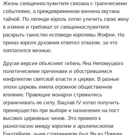
Жизнь священнослужителя связана с трагическими
событиями, а преждевременная кончина окутана
тайной. По легенде король хотел уличить свою жену
в измене и требовал от священнослужителя
раскрыть таинство исповеди королевы Жофии. На
приказ короля духовник ответил отказом, за что
поплатился жизнью.
Другая версия объясняет гибель Яна Непомуцкого
политическими причинами и обострившимся
конфликтом светской власти и церкви. В разные
эпохи церковь имела огромное общественное
влияние. Правящие монархи стремились
ограничивать ее силу. Вацлав IV хотел получить
преимущество при выборе и назначении на пост
высоких церковных чинов. Это привело к
разногласию между королем и архиепископом
Енштейном, чьим сторонником был Ян из Помука.