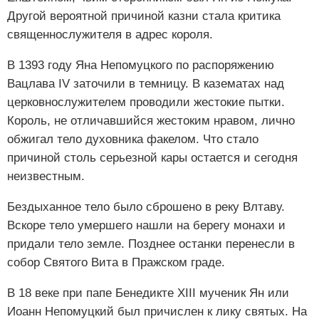
Другой вероятной причиной казни стала критика
священнослужителя в адрес короля.
В 1393 году Яна Непомуцкого по распоряжению
Вацлава IV заточили в темницу. В казематах над
церковнослужителем проводили жестокие пытки.
Король, не отличавшийся жестоким нравом, лично
обжигал тело духовника факелом. Что стало
причиной столь серьезной кары остается и сегодня
неизвестным.
Бездыханное тело было сброшено в реку Влтаву.
Вскоре тело умершего нашли на берегу монахи и
придали тело земле. Позднее останки перенесли в
собор Святого Вита в Пражском граде.
В 18 веке при папе Бенедикте XIII мученик Ян или
Иоанн Непомуцкий был причислен к лику святых. На