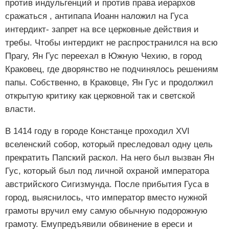
против индульгенций и против права иерархов
сражаться , антипапа Иоанн наложил на Гуса
интердикт- запрет на все церковные действия и
требы. Чтобы интердикт не распространился на всю
Прагу, Ян Гус переехал в Южную Чехию, в город
Краковец, где дворянство не подчинялось решениям
папы. Собственно, в Краковце, Ян Гус и продолжил
открытую критику как церковной так и светской
власти.
В 1414 году в городе Констанце проходил XVI
вселенский собор, который преследовал одну цель
прекратить Папский раскол. На него был вызван Ян
Гус, который был под личной охраной императора
австрийского Сигизмунда. После прибытия Гуса в
город, выяснилось, что император вместо нужной
грамоты вручил ему самую обычную подорожную
грамоту. Емупредъявили обвинение в ереси и