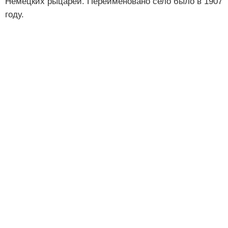
Немецких рыцарей. Переименовано село было в 1907
году.