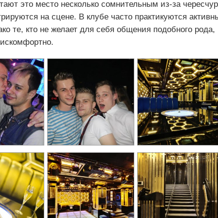
тают это место несколько сомнительным из-за чересчур
рируются на сцене. В клубе часто практикуются активн
ко те, кто не желает для себя общения подобного рода,
дискомфортно.