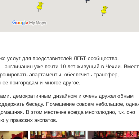
екс услуг для представителей ЛГБТ-сообщества.
 англичанин уже почти 10 лет живущий в Чехии. Вмес
бронировать апартаменты, обеспечить трансфер,
 ее пригородам и многое другое.
енами, демократичным дизайном и очень дружелюбным
поддержать беседу. Помещение совсем небольшое, однак
машняя. В этом местечке всегда многолюдно, т.к. оно
ю у пражских экспатов.