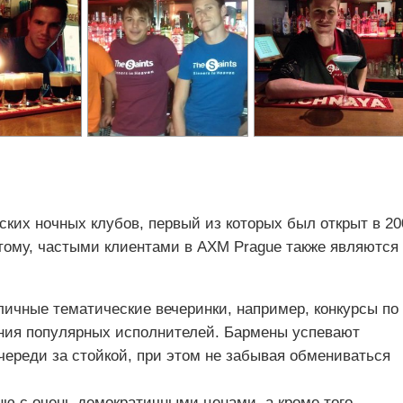
ских ночных клубов, первый из которых был открыт в 20
этому, частыми клиентами в AXM Prague также являются
личные тематические вечеринки, например, конкурсы по
ения популярных исполнителей. Бармены успевают
череди за стойкой, при этом не забывая обмениваться
ню с очень демократичными ценами, а кроме того,