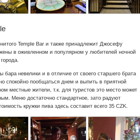
le
енитого Temple Bar и также принадлежит Джосефу
жены в оживленном и популярном у любителей ночной
 города.
ры бара невелики и в отличие от своего старшего брата
ожно спокойно пообщаться днем и выпить в приятной
ом местные жители, т.к. для туристов это место может
ным. Меню достаточно стандартное, зато радуют
оимость кружки пива здесь составит всего 35 CZK.