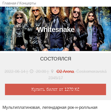
Главная
/
Концерты
Whitesnake
СОСТОЯЛСЯ
2022-06-14 |
20:00 |
O2 Arena
, Českomoravská
2345/17
Купить билет от 1270 Kč
Мультиплатиновая, легендарная рок-н-ролльная