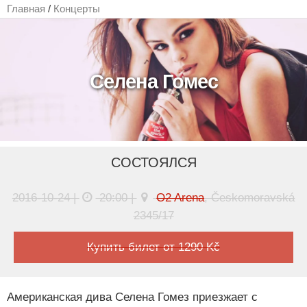
Главная
/
Концерты
Селена Гомес
СОСТОЯЛСЯ
2016-10-24 |
20:00 |
O2 Arena
, Českomoravská
2345/17
Купить билет от 1290 Kč
Американская дива Селена Гомез приезжает с