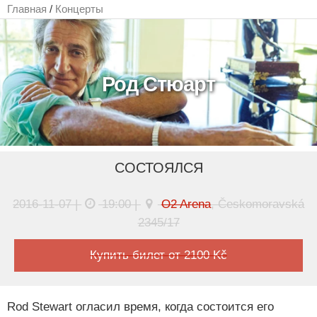
Главная
/
Концерты
Род Стюарт
СОСТОЯЛСЯ
2016-11-07 |
19:00 |
O2 Arena
, Českomoravská
2345/17
Купить билет от 2100 Kč
Rod Stewart огласил время, когда состоится его