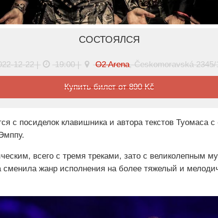
СОСТОЯЛСЯ
022-12-22 |
19:00 |
O2 Arena
, Českomoravská 2345/
Купить билет от 890 Kč
тся с посиделок клавишника и автора текстов Туомаса с
Эмппу.
ческим, всего с тремя треками, зато с великолепным 
а сменила жанр исполнения на более тяжелый и мелодич