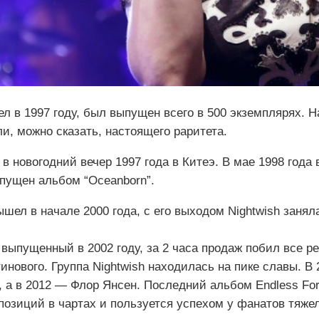
ышел в 1997 году, был выпущен всего в 500 экземплярях.
и, можно сказать, настоящего раритета.
в новогодний вечер 1997 года в Китеэ. В мае 1998 года
ыпущен альбом “Oceanborn”.
шел в начале 2000 года, с его выходом Nightwish занял
выпущенный в 2002 году, за 2 часа продаж побил все ре
инового. Группа Nightwish находилась на пике славы. В
, а в 2012 — Флор Янсен. Последний альбом Endless For
х позиций в чартах и пользуется успехом у фанатов тяже