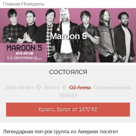
Главная
/
Концерты
Maroon 5
СОСТОЯЛСЯ
2019-06-05 |
20:00 |
O2 Arena
, Českomoravská
2345/17
Купить билет от 1470 Kč
Легендарная поп-рок группа из Америки посетит