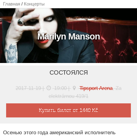
Главная
/
Концерты
Marilyn Manson
СОСТОЯЛСЯ
2017-11-19 |
19:00 |
Tipsport Arena
, Za
elektrárnou 419/1
Купить билет от 1440 Kč
Осенью этого года американский исполнитель