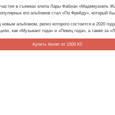
 участие в съемках клипа Лары Фабиан «Мадемуазель Жи
опулярных его альбомов стал «По Фрейду», который был
 новым альбомом, релиз которого состоится в 2020 году
иях, как «Музыкант года» и «Певец года», а также за «
Купить билет от 1500 Kč