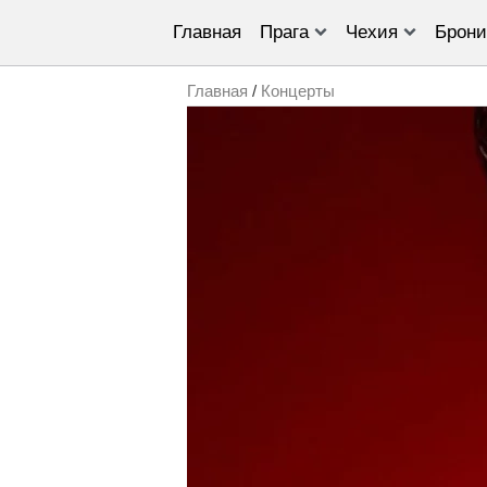
Главная
Прага
Чехия
Брони
Главная
/
Концерты