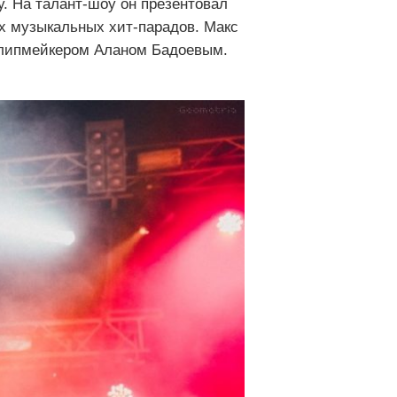
у. На талант-шоу он презентовал
х музыкальных хит-парадов. Макс
 клипмейкером Аланом Бадоевым.