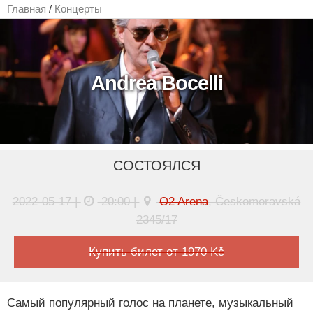
Главная
/
Концерты
Andrea Bocelli
СОСТОЯЛСЯ
2022-05-17 |
20:00 |
O2 Arena
, Českomoravská
2345/17
Купить билет от 1970 Kč
Самый популярный голос на планете, музыкальный