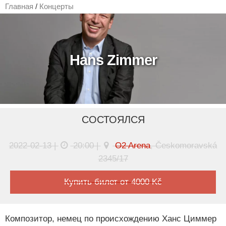
Главная
/
Концерты
Hans Zimmer
СОСТОЯЛСЯ
2022-02-13 |
20:00 |
O2 Arena
, Českomoravská
2345/17
Купить билет от 4000 Kč
Композитор, немец по происхождению Ханс Циммер