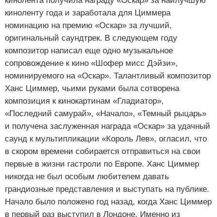
кинолента получила награду «Оскар» за наилучшую
киноленту года и заработала для Циммера
номинацию на премию «Оскар» за лучший,
оригинальный саундтрек. В следующем году
композитор написал еще одно музыкальное
сопровождение к кино «Шофер мисс Дэйзи»,
номинируемого на «Оскар». Талантливый композитор
Ханс Циммер, чьими руками была сотворена
композиция к кинокартинам «Гладиатор»,
«Последний самурай», «Начало», «Темный рыцарь»
и получена заслуженная награда «Оскар» за удачный
саунд к мультипликации «Король Лев», огласил, что
в скором времени собирается отправиться на свои
первые в жизни гастроли по Европе. Ханс Циммер
никогда не был особым любителем давать
грандиозные представления и выступать на публике.
Начало было положено год назад, когда Ханс Циммер
в первый раз выступил в Лондоне. Именно из