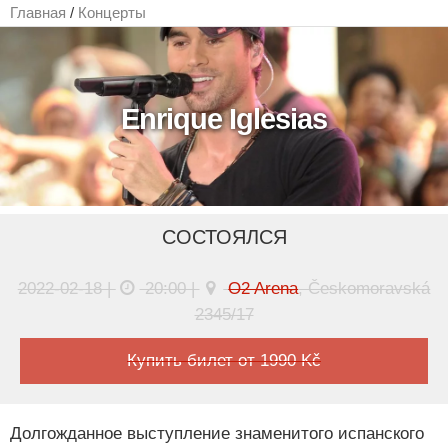
Главная
/
Концерты
Enrique Iglesias
СОСТОЯЛСЯ
2022-02-18 |
20:00 |
O2 Arena
, Českomoravská
2345/17
Купить билет от 1990 Kč
Долгожданное выступление знаменитого испанского