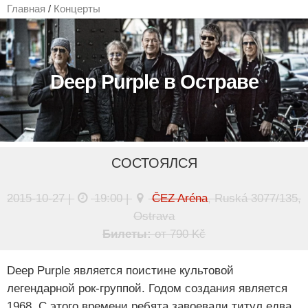
Главная
/
Концерты
Deep Purple в Остраве
СОСТОЯЛСЯ
2015-10-27 |
19:00 |
ČEZ Aréna
, Ruská 3077/135,
Ostrava
Билеты:
от 790 Kč
Deep Purple является поистине культовой
легендарной рок-группой. Годом создания является
1968. С этого времени ребята завоевали титул едва