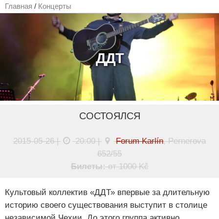
Главная
/
Концерты
ДДТ
СОСТОЯЛСЯ
2015-05-26 |
20:00 |
Forum Karlín
, Pernerova
652/55
Билеты:
от 1000 Kč
Культовый коллектив «ДДТ» впервые за длительную
историю своего существования выступит в столице
независимой Чехии. До этого группа активно