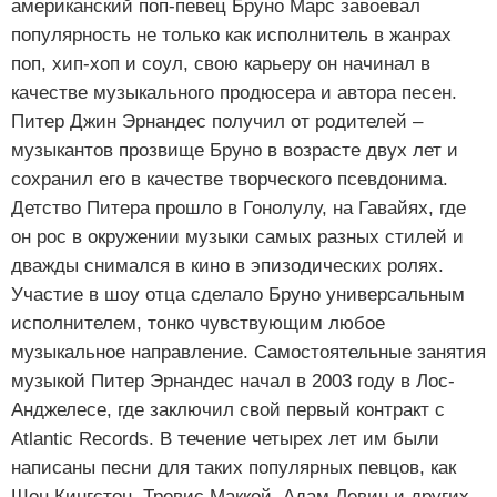
американский поп-певец Бруно Марс завоевал
популярность не только как исполнитель в жанрах
поп, хип-хоп и соул, свою карьеру он начинал в
качестве музыкального продюсера и автора песен.
Питер Джин Эрнандес получил от родителей –
музыкантов прозвище Бруно в возрасте двух лет и
сохранил его в качестве творческого псевдонима.
Детство Питера прошло в Гонолулу, на Гавайях, где
он рос в окружении музыки самых разных стилей и
дважды снимался в кино в эпизодических ролях.
Участие в шоу отца сделало Бруно универсальным
исполнителем, тонко чувствующим любое
музыкальное направление. Самостоятельные занятия
музыкой Питер Эрнандес начал в 2003 году в Лос-
Анджелесе, где заключил свой первый контракт с
Atlantic Records. В течение четырех лет им были
написаны песни для таких популярных певцов, как
Шон Кингстон, Тревис Маккой, Адам Левин и других.