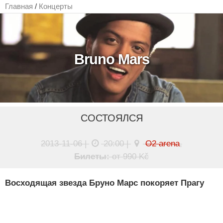
Главная
/
Концерты
Bruno Mars
СОСТОЯЛСЯ
2013-11-06 |
20:00 |
O2 arena
,
Билеты:
от 990 Kč
Восходящая звезда Бруно Марс покоряет Прагу