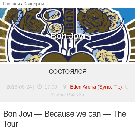
Главная
/
Концерты
Bon Jovi
СОСТОЯЛСЯ
2013-06-24 |
17:00 |
Eden Arena (Synot Tip)
, U
Slavie 1540/2a
Bon Jovi — Because we can — The
Tour