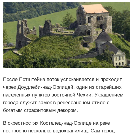
После Потштейна поток успокаивается и проходит
через Доудлеби-над-Орлицей, один из старейших
населенных пунктов восточной Чехии. Украшением
города служит замок в ренессансном стиле с
богатым сграфитовым декором.
В окрестностях Костелец-над-Орлице на реке
построено несколько водохранилищ. Сам город