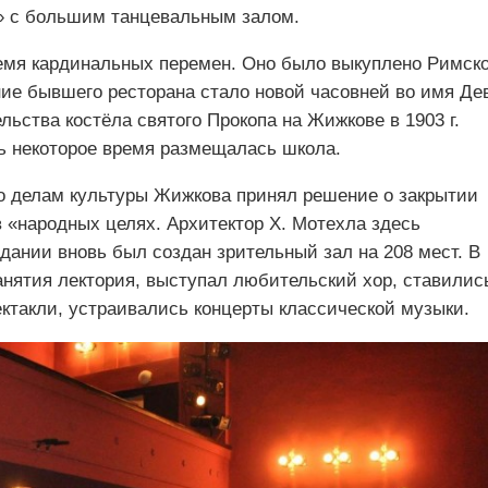
» с большим танцевальным залом.
ремя кардинальных перемен. Оно было выкуплено Римско
ие бывшего ресторана стало новой часовней во имя Де
ьства костёла святого Прокопа на Жижкове в 1903 г.
сь некоторое время размещалась школа.
по делам культуры Жижкова принял решение о закрытии
 «народных целях. Архитектор Х. Мотехла здесь
здании вновь был создан зрительный зал на 208 мест. В
нятия лектория, выступал любительский хор, ставилис
ктакли, устраивались концерты классической музыки.