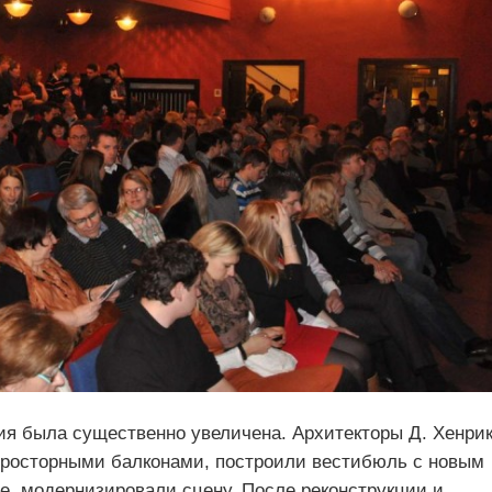
ия была существенно увеличена. Архитекторы Д. Хенрик
просторными балконами, построили вестибюль с новым
е, модернизировали сцену. После реконструкции и