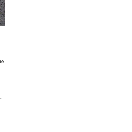
ие
:
,