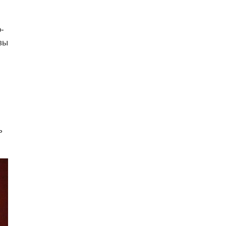
-
вы
ь