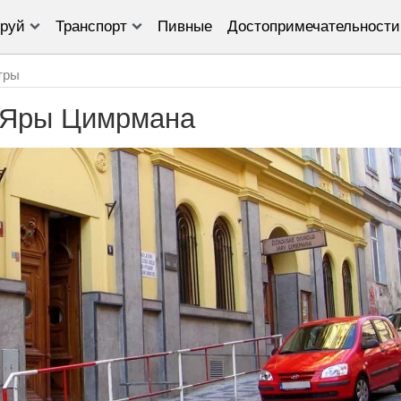
руй
Транспорт
Пивные
Достопримечательности
тры
 Яры Цимрмана