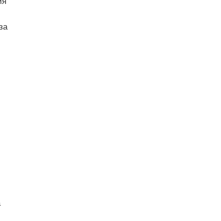
мя
за
а