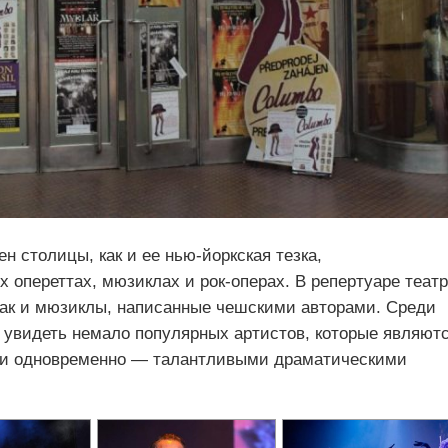
 столицы, как и ее нью-йоркская тезка,
 опереттах, мюзиклах и рок-операх. В репертуаре теат
так и мюзиклы, написанные чешскими авторами. Среди
о увидеть немало популярных артистов, которые являют
о и одновременно — талантливыми драматическими