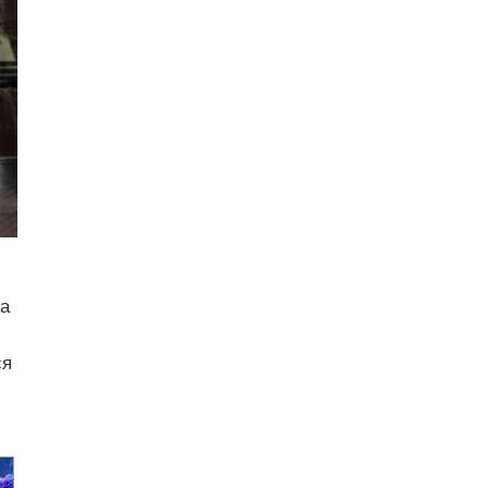
ра
ся