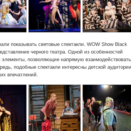
ачали показывать световые спектакли. WOW Show Black
едставление черного театра. Одной из особенностей
ые элементы, позволяющие напрямую взаимодействовать
редь, подобные спектакли интересны детской аудитории
ких впечатлений.