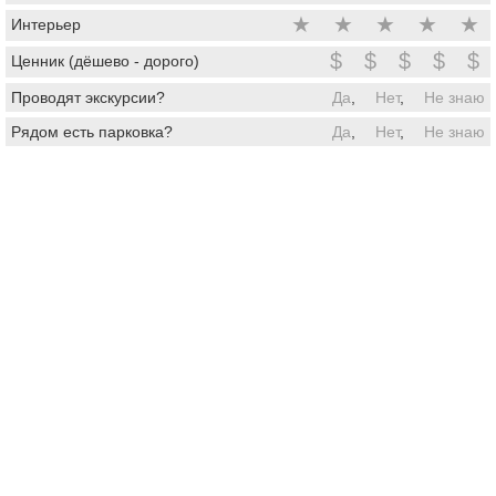
★
★
★
★
★
Интерьер
$
$
$
$
$
Ценник (дёшево - дорого)
Проводят экскурсии?
Да
,
Нет
,
Не знаю
Рядом есть парковка?
Да
,
Нет
,
Не знаю