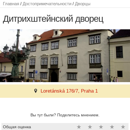
Главная
/
Достопримечательности
/
Дворцы
Дитрихштейнский дворец
Loretánská 176/7, Praha 1
Вы тут были? Поделитесь мнением.
★
★
★
★
★
Общая оценка