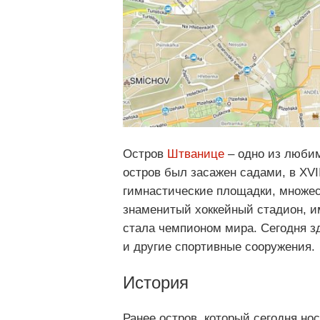
Остров
Штванице
– одно из любим
остров был засажен садами, в XVI
гимнастические площадки, множест
знаменитый хоккейный стадион, им
стала чемпионом мира. Сегодня зд
и другие спортивные сооружения.
История
Ранее остров, который сегодня но