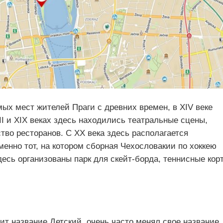
ых мест жителей Праги с древних времен, в XIV веке
II и XIX веках здесь находились театральные сцены,
во ресторанов. С XX века здесь располагается
енно тот, на котором сборная Чехословакии по хоккею
есь организованы парк для скейт-борда, теннисные кор
сит название Детский, очень часто менял свое название,