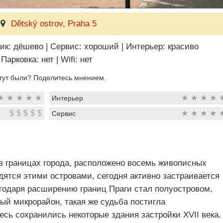
Dětský ostrov, Praha 5
ик: дёшево
|
Сервис: хороший
|
Интерьер: красиво
Парковка: нет
|
Wifi: нет
тут были? Поделитесь мнением.
★
★
★
★
★
★
★
★
★
Интерьер
$
$
$
$
$
★
★
★
★
Сервис
в границах города, расположено восемь живописных
дятся этими островами, сегодня активно застраивается
агодаря расширению границ Праги стал полуостровом,
ый микрорайон, такая же судьба постигла
есь сохранились некоторые здания застройки XVII века.