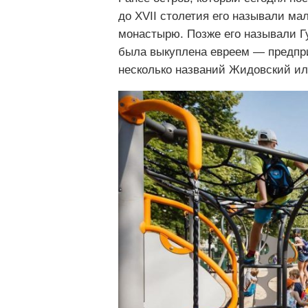
до XVII столетия его называли ма
монастырю. Позже его называли Гу
была выкуплена евреем — предпри
несколько названий Жидовский ил