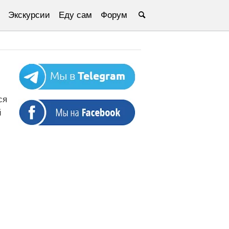
Экскурсии
Еду сам
Форум
ся
й