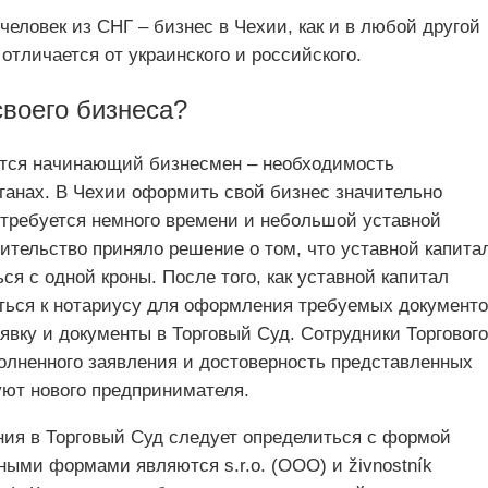
человек из СНГ – бизнес в Чехии, как и в любой другой
отличается от украинского и российского.
своего бизнеса?
нется начинающий бизнесмен – необходимость
рганах. В Чехии оформить свой бизнес значительно
отребуется немного времени и небольшой уставной
вительство приняло решение о том, что уставной капита
я с одной кроны. После того, как уставной капитал
ься к нотариусу для оформления требуемых документо
явку и документы в Торговый Суд. Сотрудники Торгового
олненного заявления и достоверность представленных
уют нового предпринимателя.
ния в Торговый Суд следует определиться с формой
ными формами являются s.r.o. (ООО) и živnostník