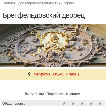
Главная
/
Достопримечательности
/
Дворцы
Бретфельдовский дворец
Nerudova 33/240, Praha 1
Вы тут были? Поделитесь мнением.
★
★
★
★
★
Общая оценка