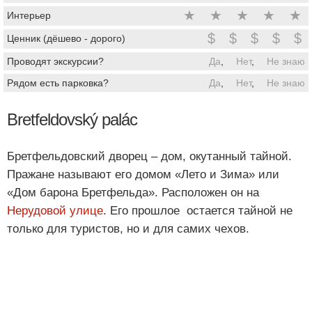
★
★
★
★
★
Интерьер
$
$
$
$
$
Ценник (дёшево - дорого)
Проводят экскурсии?
Да
,
Нет
,
Не знаю
Рядом есть парковка?
Да
,
Нет
,
Не знаю
Bretfeldovský palác
Бретфельдовский дворец – дом, окутанный тайной.
Пражане называют его домом «Лето и Зима» или
«Дом барона Бретфельда». Расположен он на
Нерудовой улице
. Его прошлое остается тайной не
только для туристов, но и для самих чехов.