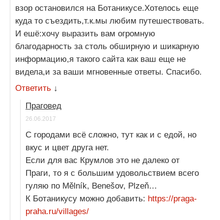
взор остановился на Ботаникусе.Хотелось еще
куда то съездить,т.к.мы любим путешествовать.
И ешё:хочу выразить вам огромную
благодарность за столь обширную и шикарную
информацию,я такого сайта как ваш еще не
видела,и за ваши мгновенные ответы. Спасибо.
Ответить
↓
Праговед
26.06.2017
С городами всё сложно, тут как и с едой, но
вкус и цвет друга нет.
Если для вас Крумлов это не далеко от
Праги, то я с большим удовольствием всего
гуляю по Mělník, Benešov, Plzeň…
К Ботаникусу можно добавить:
https://praga-
praha.ru/villages/