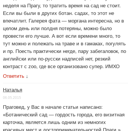
неделя на Прагу, то тратить время на сад не стоит.
Если вы были в других ботан. садах, то этот не
впечатлит. Галерея фата — моргана интересна, но в
целом день или полдня потеряны, можно было
провести его лучше. А вот если времени много, то
тут можно и полежать на траве и в гамаках, погулять
и пр. Поесть практически негде, пару забегаловок, по
английски или по-русски надписей нет, резкий
контраст с zoo, где все организовано супер. ИМХО
Ответить
↓
Наталья
06.05.2015
Праговед, у Вас в начале статьи написано:
«Ботанический сад — гордость города, его визитная
карточка, является лишь одним из немногих
красивых мест и достопримечательностей Праги.»