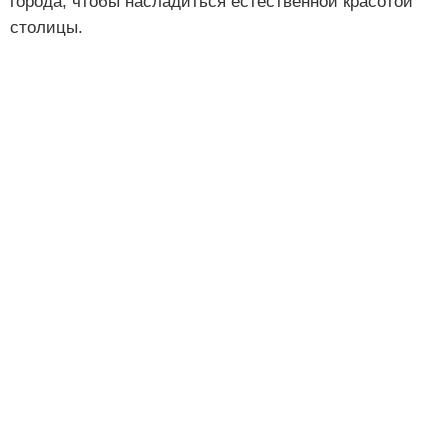
города, чтобы насладиться естественной красотой
столицы.